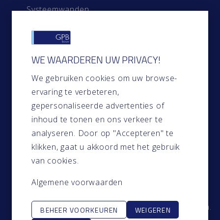
Systeemwanden
Systeemplafonds
Gevelbekleding
Timmerwerk
WE WAARDEREN UW PRIVACY!
Snel naar
We gebruiken cookies om uw browse-
ervaring te verbeteren,
Home
gepersonaliseerde advertenties of
Over ons
inhoud te tonen en ons verkeer te
Contact
analyseren. Door op "Accepteren" te
Projecten
klikken, gaat u akkoord met het gebruik
Blog
van cookies.
Algemene voorwaarden
© GPB-Bouw 2024. Alle rechten voorbehouden.
BEHEER VOORKEUREN
WEIGEREN