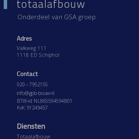
totaalafbouw
Onderdeel van
GSA groep
Adres
Valkweg 111
1118 ED Schiphol
Contact
020 – 7952155
info@gpb-bouw.nl
BTW-id: NL865594594B01
KvK: 91249457
Diensten
Totaalafbouw