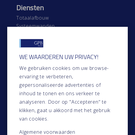
Diensten
Totaalafbouw
Systeemwanden
Systeemplafonds
Gevelbekleding
Timmerwerk
WE WAARDEREN UW PRIVACY!
Snel naar
We gebruiken cookies om uw browse-
ervaring te verbeteren,
Home
gepersonaliseerde advertenties of
Over ons
inhoud te tonen en ons verkeer te
Contact
analyseren. Door op "Accepteren" te
Projecten
klikken, gaat u akkoord met het gebruik
Blog
van cookies.
Algemene voorwaarden