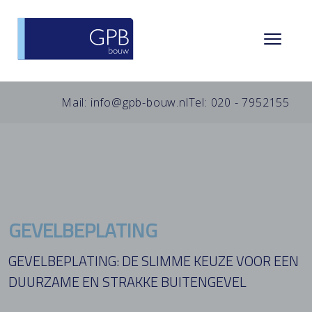
Mail: info@gpb-bouw.nl
Tel: 020 - 7952155
GEVELBEPLATING
GEVELBEPLATING: DE SLIMME KEUZE VOOR EEN
DUURZAME EN STRAKKE BUITENGEVEL